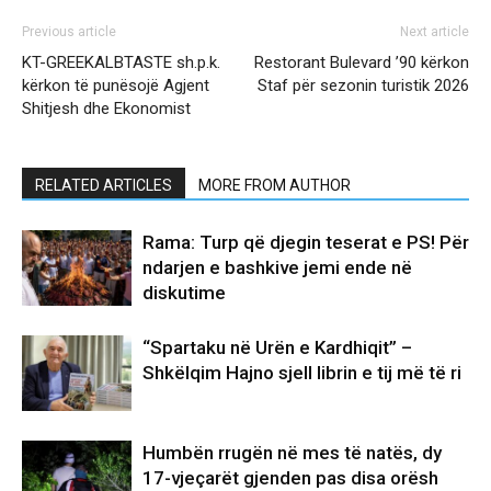
Previous article
Next article
KT-GREEKALBTASTE sh.p.k.
Restorant Bulevard ’90 kërkon
kërkon të punësojë Agjent
Staf për sezonin turistik 2026
Shitjesh dhe Ekonomist
RELATED ARTICLES
MORE FROM AUTHOR
Rama: Turp që djegin teserat e PS! Për
ndarjen e bashkive jemi ende në
diskutime
“Spartaku në Urën e Kardhiqit” –
Shkëlqim Hajno sjell librin e tij më të ri
Humbën rrugën në mes të natës, dy
17-vjeçarët gjenden pas disa orësh