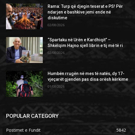
Rama: Turp që djegin teserat e PS! Për
ndarjen e bashkive jemi ende në
diskutime
02/08/2026
“Spartaku në Urën e Kardhiqit” –
Shkëlqim Hajno sjell librin e tij më të ri
02/08/2026
Humbën rrugën në mes të natës, dy 17-
vjeçarët gjenden pas disa orësh kërkime
01/08/2026
POPULAR CATEGORY
Postimet e Fundit
5842