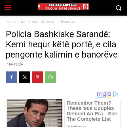
Home
Lajme Saranda News
Aktualitet
Policia Bashkiake Sarandë:
Kemi hequr këtë portë, e cila
pengonte kalimin e banorëve
11/04/2026