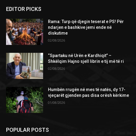
EDITOR PICKS
Rama: Turp që djegin teserat e PS! Për
ndarjen e bashkive jemi ende në
diskutime
02/08/2026
“Spartaku në Urën e Kardhiqit” –
Shkëlqim Hajno sjell librin e tij më të ri
02/08/2026
Humbën rrugën në mes të natës, dy 17-
vjeçarët gjenden pas disa orësh kërkime
01/08/2026
POPULAR POSTS