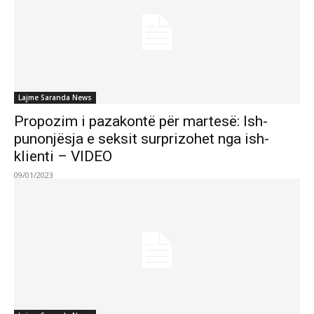
Lajme Saranda News
Propozim i pazakontë për martesë: Ish-
punonjësja e seksit surprizohet nga ish-
klienti – VIDEO
09/01/2023