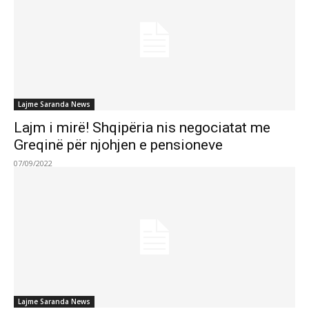
Lajme Saranda News
Lajm i mirë! Shqipëria nis negociatat me
Greqinë për njohjen e pensioneve
07/09/2022
Lajme Saranda News