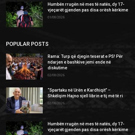
Humbën rrugën në mes të natës, dy 17-
vjeçarët gjenden pas disa orësh kërkime
01/08/2026
POPULAR POSTS
Rama: Turp që djegin teserat e PS! Për
ndarjen e bashkive jemi ende në
diskutime
02/08/2026
“Spartaku në Urën e Kardhiqit” –
Shkëlqim Hajno sjell librin e tij më të ri
02/08/2026
Humbën rrugën në mes të natës, dy 17-
vjeçarët gjenden pas disa orësh kërkime