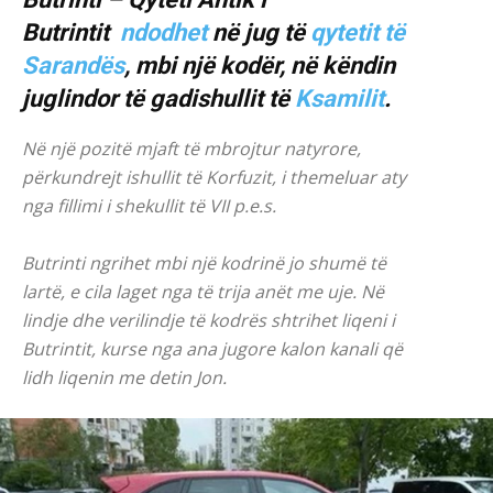
Butrintit
ndodhet
në jug të
qytetit të
Sarandës
, mbi një kodër, në këndin
juglindor të gadishullit të
Ksamilit
.
Në një pozitë mjaft të mbrojtur natyrore,
përkundrejt ishullit të Korfuzit, i themeluar aty
nga fillimi i shekullit të VII p.e.s.
Butrinti ngrihet mbi një kodrinë jo shumë të
lartë, e cila laget nga të trija anët me uje. Në
lindje dhe verilindje të kodrës shtrihet liqeni i
Butrintit, kurse nga ana jugore kalon kanali që
lidh liqenin me detin Jon.