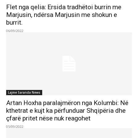
Flet nga qelia: Ersida tradhëtoi burrin me
Marjusin, ndërsa Marjusin me shokun e
burrit.
06/09/2022
Lajme Saranda News
Artan Hoxha paralajmëron nga Kolumbi: Në
kthetrat e kujt ka përfunduar Shqipëria dhe
çfarë pritet nëse nuk reagohet
05/09/2022