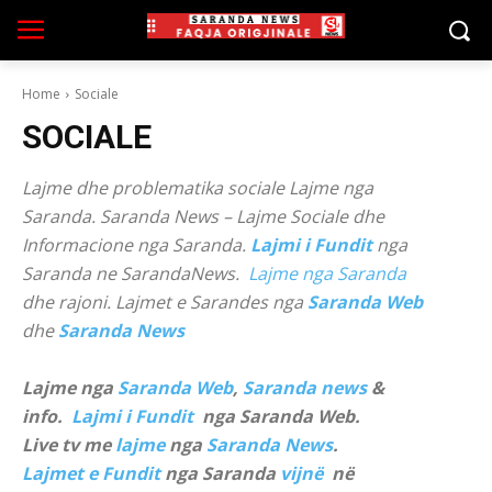
Home
Sociale
SOCIALE
Lajme dhe problematika sociale Lajme nga
Saranda. Saranda News – Lajme Sociale dhe
Informacione nga Saranda.
Lajmi i Fundit
nga
Saranda ne SarandaNews.
Lajme nga Saranda
dhe rajoni. Lajmet e Sarandes nga
Saranda Web
dhe
Saranda News
Lajme nga
Saranda Web
,
Saranda news
&
info.
Lajmi i Fundit
nga Saranda Web.
Live tv me
lajme
nga
Saranda News
.
Lajmet e Fundit
nga Saranda
vijnë
në