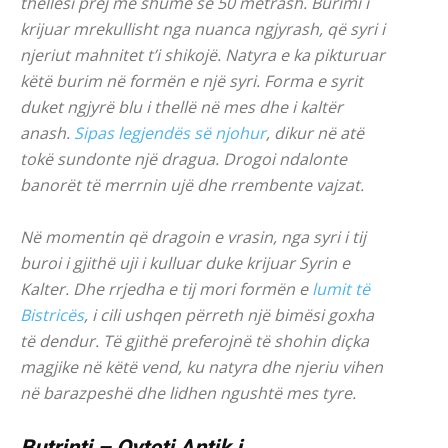
thellësi prej më shumë se 50 metrash. Burimi i
krijuar mrekullisht nga nuanca ngjyrash, që syri i
njeriut mahnitet t’i shikojë. Natyra e ka pikturuar
këtë burim në formën e një syri. Forma e syrit
duket ngjyrë blu i thellë në mes dhe i kaltër
anash.
Sipas legjendës së njohur
, dikur në atë
tokë sundonte një dragua. Drogoi ndalonte
banorët të merrnin ujë dhe rrembente vajzat.
Në momentin që dragoin e vrasin, nga syri i tij
buroi i gjithë uji i kulluar duke krijuar Syrin e
Kalter. Dhe rrjedha e tij mori formën e
lumit të
Bistricës
, i cili ushqen përreth një bimësi goxha
të dendur. Të gjithë preferojnë të shohin diçka
magjike në këtë vend, ku natyra dhe njeriu vihen
në barazpeshë dhe lidhen ngushtë mes tyre.
Butrinti – Qyteti Antik i