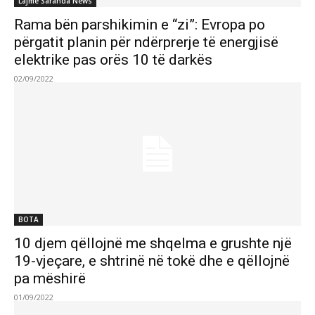
Lajme Saranda News
Rama bën parshikimin e “zi”: Evropa po
përgatit planin për ndërprerje të energjisë
elektrike pas orës 10 të darkës
02/09/2022
BOTA
10 djem qëllojnë me shqelma e grushte një
19-vjeçare, e shtrinë në tokë dhe e qëllojnë
pa mëshirë
01/09/2022