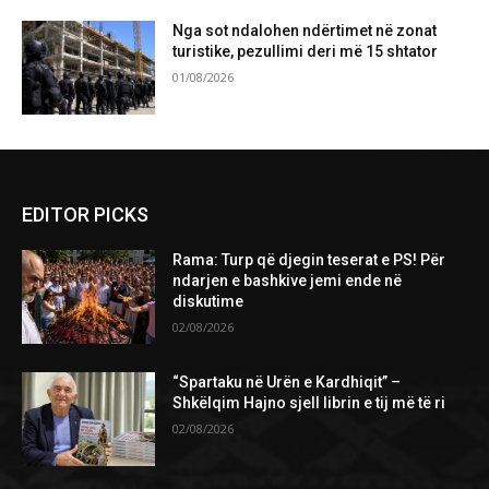
Nga sot ndalohen ndërtimet në zonat
turistike, pezullimi deri më 15 shtator
01/08/2026
Please follow and like us:
EDITOR PICKS
Rama: Turp që djegin teserat e PS! Për
ndarjen e bashkive jemi ende në
diskutime
02/08/2026
“Spartaku në Urën e Kardhiqit” –
Shkëlqim Hajno sjell librin e tij më të ri
02/08/2026