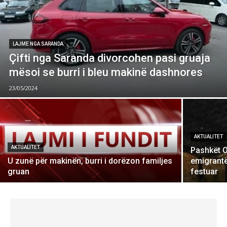
LAJME NGA SARANDA
Çifti nga Saranda divorcohen pasi gruaja
mësoi se burri i bleu makinë dashnores
23/05/2024
AKTUALITET
AKTUALITET
Pashkët O
U zunë për makinën, burri i dorëzon familjes
emigrantë
gruan
festuar