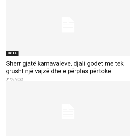
BOTA
Sherr gjatë karnavaleve, djali godet me tek
grusht një vajzë dhe e përplas përtokë
31/08/2022