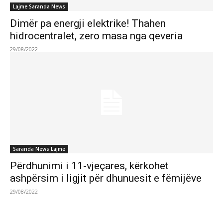
Lajme Saranda News
Dimër pa energji elektrike! Thahen
hidrocentralet, zero masa nga qeveria
29/08/2022
Saranda News Lajme
Përdhunimi i 11-vjeçares, kërkohet
ashpërsim i ligjit për dhunuesit e fëmijëve
29/08/2022