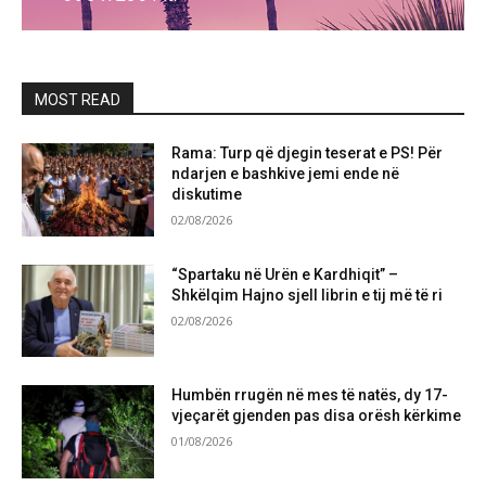
MOST READ
Rama: Turp që djegin teserat e PS! Për
ndarjen e bashkive jemi ende në
diskutime
02/08/2026
“Spartaku në Urën e Kardhiqit” –
Shkëlqim Hajno sjell librin e tij më të ri
02/08/2026
Humbën rrugën në mes të natës, dy 17-
vjeçarët gjenden pas disa orësh kërkime
01/08/2026