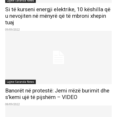
Lajme Saranda News
Si të kurseni energji elektrike, 10 këshilla që
u nevojiten në mënyrë që të mbroni xhepin
tuaj
09/09/2022
Lajme Saranda News
Banorët në protestë: Jemi rrëzë burimit dhe
s’kemi ujë të pijshëm – VIDEO
08/09/2022