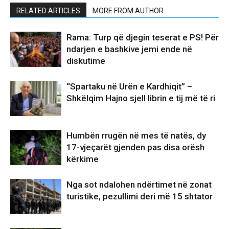
RELATED ARTICLES
MORE FROM AUTHOR
Rama: Turp që djegin teserat e PS! Për
ndarjen e bashkive jemi ende në
diskutime
“Spartaku në Urën e Kardhiqit” –
Shkëlqim Hajno sjell librin e tij më të ri
Humbën rrugën në mes të natës, dy
17-vjeçarët gjenden pas disa orësh
kërkime
Nga sot ndalohen ndërtimet në zonat
turistike, pezullimi deri më 15 shtator