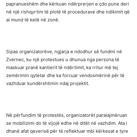
papranueshëm dhe kërkuan ndërprerjen e çdo pune deri
në një rishqyrtim të plotë të procedurave dhe ndikimit që
ai mund të ketë në zonë.
Sipas organizatorëve, ngjarja e ndodhur së fundmi në
Zvernec, ku një protestues u dhunua nga persona të
maskuar pranë kantierit të ndërtimit, ka rritur më tej
zemërimin qytetar dhe ka forcuar vendosmërinë për të
vazhduar kundërshtimin ndaj projektit.
Në përfundim të protestës, organizatorët paralajmëruan
se mobilizimi do të vijojë edhe në ditët në vazhdim. Ata i
dhanë afat qeverisë për të reflektuar mbi kërkesat e tyre