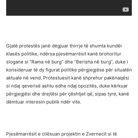
Gjatë protestës janë dëgjuar thirrje të shumta kundër
klasës politike, ndërsa pjesëmarrësit kanë brohoritur
slogane si “Rama në burg” dhe “Berisha në burg”, duke i
konsideruar të dy figurat politike përgjegjëse për situatën
aktuale në vend. Protestuesit kanë shprehur pakënaqësi
si ndaj qeverisë ashtu edhe ndaj opozitës, duke kërkuar
përgjegjësi dhe drejtësi për çështjet që, sipas tyre, kanë
dëmtuar interesin publik ndër vite.
Pjesëmarrësit e cilësuan projektin e Zvernecit si të