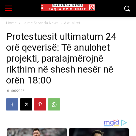
Home
Lajme Saranda News
Aktualitet
Protestuesit ultimatum 24
orë qeverisë: Të anulohet
projekti, paralajmërojnë
rikthim në shesh nesër në
orën 18:00
01/06/2026