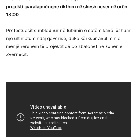
projekti, paralajmërojnë rikthim në shesh nesër në orën
18:00
Protestuesit e mbledhur në tubimin e sotëm kanë lëshuar
një ultimatum ndaj qeverisë, duke kërkuar anulimin e
menjëhershëm të projektit që po zbatohet në zonën e
Zvernecit.