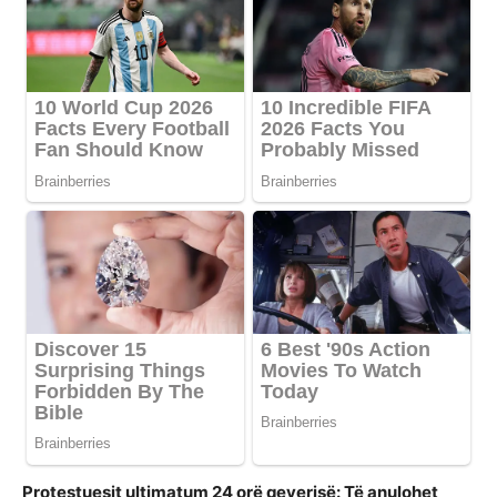
Protestuesit ultimatum 24 orë qeverisë: Të anulohet