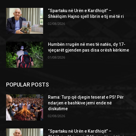
“Spartaku në Urën e Kardhiqit” –
Shkëlqim Hajno sjell librin e tij më të ri
02/08/2026
Humbën rrugën në mes të natës, dy 17-
vjeçarët gjenden pas disa orësh kërkime
01/08/2026
POPULAR POSTS
Rama: Turp që djegin teserat e PS! Për
ndarjen e bashkive jemi ende në
diskutime
02/08/2026
“Spartaku në Urën e Kardhiqit” –