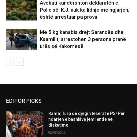
Avokati kundërshton deklaratën e
Policisë: K.J. nuk ka lidhje me ngjarjen,
është arrestuar pa prova
Me 5 kg kanabis drejt Sarandës dhe
Ksamilit, arrestohen 3 persona pranë
urës së Kakomesë
EDITOR PICKS
Rama: Turp që djegin teserat e PS! Për
ndarjen e bashkive jemi ende në
diskutime
02/08/2026