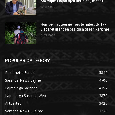
Shkëlqim Hajno sjell librin e tij më të ri
02/08/2026
Humbën rrugën në mes të natës, dy 17-
vjeçarët gjenden pas disa orësh kërkime
01/08/2026
POPULAR CATEGORY
Postimet e Fundit
5842
Saranda News Lajme
4706
Lajme nga Saranda
4357
Lajme nga Saranda Web
3870
Aktualitet
3425
Saranda News - Lajme
3275