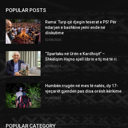
POPULAR POSTS
Rama: Turp që djegin teserat e PS! Për
ndarjen e bashkive jemi ende në
diskutime
02/08/2026
“Spartaku në Urën e Kardhiqit” –
Shkëlqim Hajno sjell librin e tij më të ri
02/08/2026
Humbën rrugën në mes të natës, dy 17-
vjeçarët gjenden pas disa orësh kërkime
01/08/2026
POPULAR CATEGORY