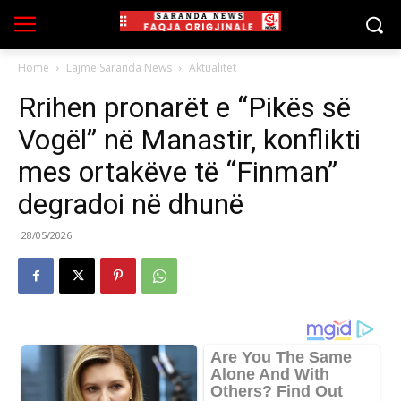
Home
Lajme Saranda News
Aktualitet
Rrihen pronarët e “Pikës së
Vogël” në Manastir, konflikti
mes ortakëve të “Finman”
degradoi në dhunë
28/05/2026