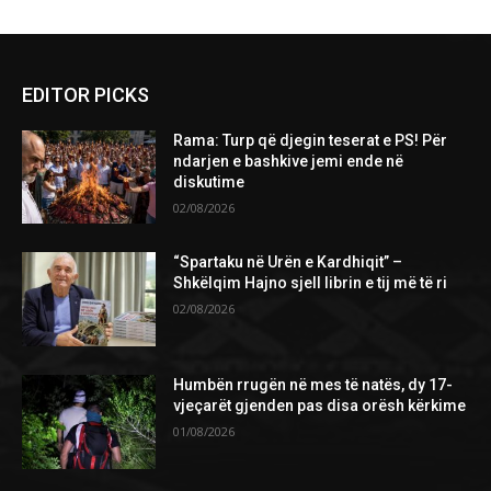
EDITOR PICKS
Rama: Turp që djegin teserat e PS! Për
ndarjen e bashkive jemi ende në
diskutime
02/08/2026
“Spartaku në Urën e Kardhiqit” –
Shkëlqim Hajno sjell librin e tij më të ri
02/08/2026
Humbën rrugën në mes të natës, dy 17-
vjeçarët gjenden pas disa orësh kërkime
01/08/2026