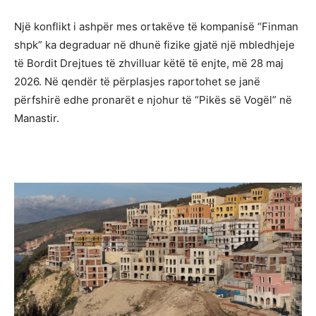
Një konflikt i ashpër mes ortakëve të kompanisë “Finman
shpk” ka degraduar në dhunë fizike gjatë një mbledhjeje
të Bordit Drejtues të zhvilluar këtë të enjte, më 28 maj
2026. Në qendër të përplasjes raportohet se janë
përfshirë edhe pronarët e njohur të “Pikës së Vogël” në
Manastir.