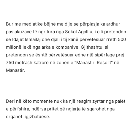
Burime mediatike bëjnë me dije se përplasja ka ardhur
pas akuzave të ngritura nga Sokol Agalliu, i cili pretendon
se Idajet Ismailaj dhe djali i tij kanë përvetësuar rreth 500
milionë lekë nga arka e kompanive. Gjithashtu, ai
pretendon se është përvetësuar edhe një sipërfaqe prej
750 metrash katrorë në zonën e “Manastiri Resort” në
Manastir.
Deri në këto momente nuk ka një reagim zyrtar nga palët
e përfshira, ndërsa pritet që ngjarja të sqarohet nga
organet ligjzbatuese.