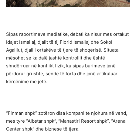
Sipas raportimeve mediatike, debati ka nisur mes ortakut
Idajet Ismailaj, djalit të tij Florid Ismailaj dhe Sokol
Agalliut, djali i ortakëve të tjerë të shoqërisë. Situata
mësohet se ka dalë jashtë kontrollit dhe është
shndërruar në konflikt fizik, ku sipas burimeve janë
përdorur grushte, sende të forta dhe janë artikuluar
kërcënime me jetë.
“Finman shpk” zotëron disa kompani të njohura në vend,
mes tyre “Albstar shpk”, “Manastiri Resort shpk”, “Arena
Center shpk” dhe biznese të tjera.