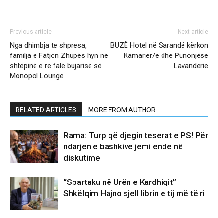
Previous article
Next article
Nga dhimbja te shpresa,
BUZË Hotel në Sarandë kërkon
familja e Fatjon Zhupës hyn në
Kamarier/e dhe Punonjëse
shtëpinë e re falë bujarisë së
Lavanderie
Monopol Lounge
RELATED ARTICLES
MORE FROM AUTHOR
Rama: Turp që djegin teserat e PS! Për
ndarjen e bashkive jemi ende në
diskutime
“Spartaku në Urën e Kardhiqit” –
Shkëlqim Hajno sjell librin e tij më të ri