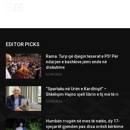
EDITOR PICKS
Rama: Turp që djegin teserat e PS! Për
ndarjen e bashkive jemi ende në
diskutime
02/08/2026
“Spartaku në Urën e Kardhiqit” –
Shkëlqim Hajno sjell librin e tij më të ri
02/08/2026
Humbën rrugën në mes të natës, dy 17-
vjeçarët gjenden pas disa orësh kërkime