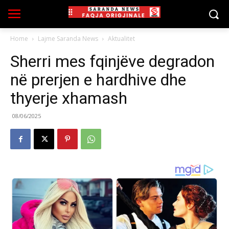
Home
Lajme Saranda News
Aktualitet
Sherri mes fqinjëve degradon
në prerjen e hardhive dhe
thyerje xhamash
08/06/2025