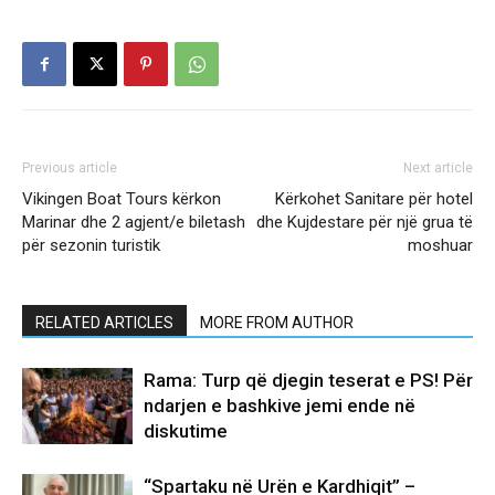
Previous article
Next article
Vikingen Boat Tours kërkon
Kërkohet Sanitare për hotel
Marinar dhe 2 agjent/e biletash
dhe Kujdestare për një grua të
për sezonin turistik
moshuar
RELATED ARTICLES
MORE FROM AUTHOR
Rama: Turp që djegin teserat e PS! Për
ndarjen e bashkive jemi ende në
diskutime
“Spartaku në Urën e Kardhiqit” –