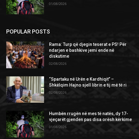
01/08/2026
POPULAR POSTS
Rama: Turp që djegin teserat e PS! Për
ndarjen e bashkive jemi ende në
diskutime
02/08/2026
“Spartaku në Urën e Kardhiqit” –
Shkëlqim Hajno sjell librin e tij më të ri
02/08/2026
Humbën rrugën në mes të natës, dy 17-
vjeçarët gjenden pas disa orësh kërkime
01/08/2026