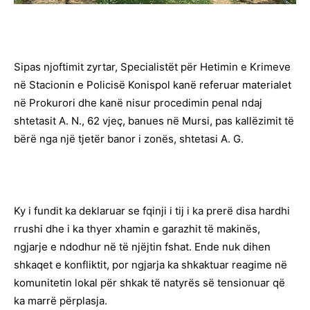
Sipas njoftimit zyrtar, Specialistët për Hetimin e Krimeve
në Stacionin e Policisë Konispol kanë referuar materialet
në Prokurori dhe kanë nisur procedimin penal ndaj
shtetasit A. N., 62 vjeç, banues në Mursi, pas kallëzimit të
bërë nga një tjetër banor i zonës, shtetasi A. G.
Ky i fundit ka deklaruar se fqinji i tij i ka prerë disa hardhi
rrushi dhe i ka thyer xhamin e garazhit të makinës,
ngjarje e ndodhur në të njëjtin fshat. Ende nuk dihen
shkaqet e konfliktit, por ngjarja ka shkaktuar reagime në
komunitetin lokal për shkak të natyrës së tensionuar që
ka marrë përplasja.