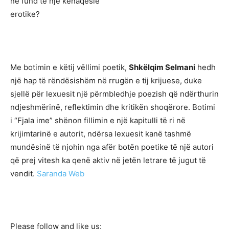
në fund të një kënaqësie
erotike?
Me botimin e këtij vëllimi poetik,
Shkëlqim Selmani
hedh
një hap të rëndësishëm në rrugën e tij krijuese, duke
sjellë për lexuesit një përmbledhje poezish që ndërthurin
ndjeshmërinë, reflektimin dhe kritikën shoqërore. Botimi
i “Fjala ime” shënon fillimin e një kapitulli të ri në
krijimtarinë e autorit, ndërsa lexuesit kanë tashmë
mundësinë të njohin nga afër botën poetike të një autori
që prej vitesh ka qenë aktiv në jetën letrare të jugut të
vendit.
Saranda Web
Please follow and like us: