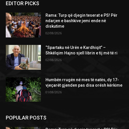
EDITOR PICKS
Rama: Turp që djegin teserat e PS! Për
ndarjen e bashkive jemi ende në
diskutime
02/08/2026
“Spartaku në Urën e Kardhiqit” –
Shkëlqim Hajno sjell librin e tij më të ri
02/08/2026
Humbën rrugën në mes të natës, dy 17-
vjeçarët gjenden pas disa orësh kërkime
01/08/2026
POPULAR POSTS