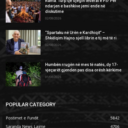
Rama: Turp që djegin teserat e PS! Për
ndarjen e bashkive jemi ende në
diskutime
02/08/2026
“Spartaku në Urën e Kardhiqit” –
Shkëlqim Hajno sjell librin e tij më të ri
02/08/2026
Humbën rrugën në mes të natës, dy 17-
vjeçarët gjenden pas disa orësh kërkime
01/08/2026
POPULAR CATEGORY
Postimet e Fundit
5842
Saranda News Lajme
4706