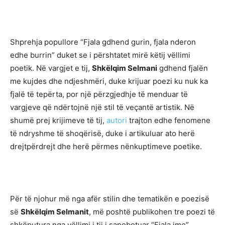
Shprehja popullore “Fjala gdhend gurin, fjala nderon
edhe burrin” duket se i përshtatet mirë këtij vëllimi
poetik. Në vargjet e tij,
Shkëlqim Selmani
gdhend fjalën
me kujdes dhe ndjeshmëri, duke krijuar poezi ku nuk ka
fjalë të tepërta, por një përzgjedhje të menduar të
vargjeve që ndërtojnë një stil të veçantë artistik. Në
shumë prej krijimeve të tij,
autori
trajton edhe fenomene
të ndryshme të shoqërisë, duke i artikuluar ato herë
drejtpërdrejt dhe herë përmes nënkuptimeve poetike.
Për të njohur më nga afër stilin dhe tematikën e poezisë
së
Shkëlqim Selmanit
, më poshtë publikohen tre poezi të
shkëputura nga vëllimi i tij i sapobotuar “Fjala ime”.