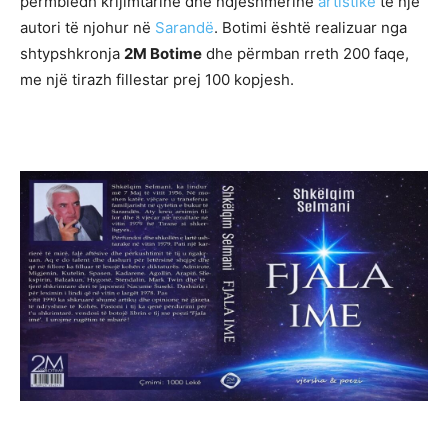
përmbledh krijimtarinë dhe ndjeshmërinë
artistike
të një
autori të njohur në
Sarandë
. Botimi është realizuar nga
shtypshkronja
2M Botime
dhe përmban rreth 200 faqe,
me një tirazh fillestar prej 100 kopjesh.