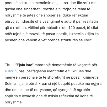
poet që artikulon mendimin e tij letrar dhe filozofik me
guxim dhe sinqeritet. Poezitë e tij trajtojnë tema të
ndryshme të jetës dhe shoqërisë, duke reflektuar
përvojat, ndjesitë dhe vëzhgimet e autorit për realitetin
që e rrethon. Vëllimi përmbledh rreth 140 poezi, të cilat
ndërtojnë një mozaik të pasur poetik, ku secila krijim ka
peshën dhe vendin e vet brenda strukturës së librit.
Titulli
“Fjala ime”
mbart një domethënie të veçantë për
autorin
, pasi përfaqëson identitetin e tij krijues dhe
mënyrën personale të të shprehurit në poezi. Krijimet e
Selmanit janë përshkruar si një buqetë poetike me ngjyra
dhe emocione të ndryshme, që synojnë të ngrohin
shpirtin e lexuesit dhe të nxisin reflektim në kohë të
ndryshme.