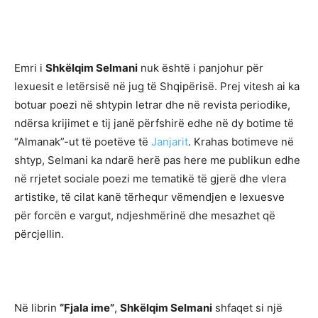
Emri i
Shkëlqim Selmani
nuk është i panjohur për
lexuesit e letërsisë në jug të Shqipërisë. Prej vitesh ai ka
botuar poezi në shtypin letrar dhe në revista periodike,
ndërsa krijimet e tij janë përfshirë edhe në dy botime të
“Almanak”-ut të poetëve të
Janjarit
. Krahas botimeve në
shtyp, Selmani ka ndarë herë pas here me publikun edhe
në rrjetet sociale poezi me tematikë të gjerë dhe vlera
artistike, të cilat kanë tërhequr vëmendjen e lexuesve
për forcën e vargut, ndjeshmërinë dhe mesazhet që
përcjellin.
Në librin
“Fjala ime”
,
Shkëlqim Selmani
shfaqet si një