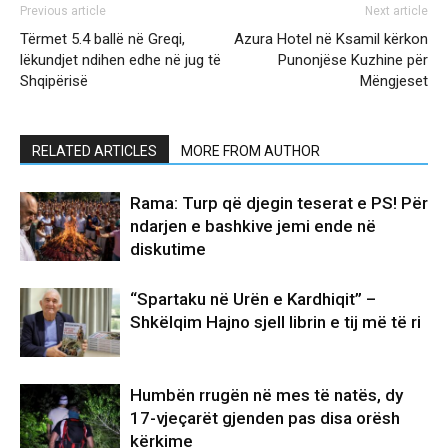
Previous article
Next article
Tërmet 5.4 ballë në Greqi,
Azura Hotel në Ksamil kërkon
lëkundjet ndihen edhe në jug të
Punonjëse Kuzhine për
Shqipërisë
Mëngjeset
RELATED ARTICLES
MORE FROM AUTHOR
Rama: Turp që djegin teserat e PS! Për
ndarjen e bashkive jemi ende në
diskutime
“Spartaku në Urën e Kardhiqit” –
Shkëlqim Hajno sjell librin e tij më të ri
Humbën rrugën në mes të natës, dy
17-vjeçarët gjenden pas disa orësh
kërkime