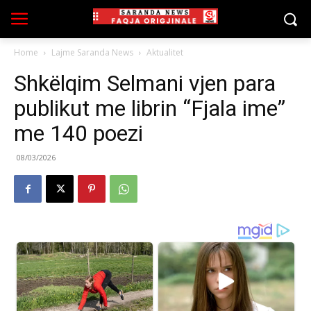
Home
Lajme Saranda News
Aktualitet
Shkëlqim Selmani vjen para
publikut me librin “Fjala ime”
me 140 poezi
08/03/2026