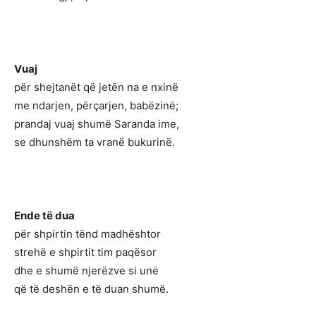
Vuaj
për shejtanët që jetën na e nxinë
me ndarjen, përçarjen, babëzinë;
prandaj vuaj shumë Saranda ime,
se dhunshëm ta vranë bukurinë.
Ende të dua
për shpirtin tënd madhështor
strehë e shpirtit tim paqësor
dhe e shumë njerëzve si unë
që të deshën e të duan shumë.