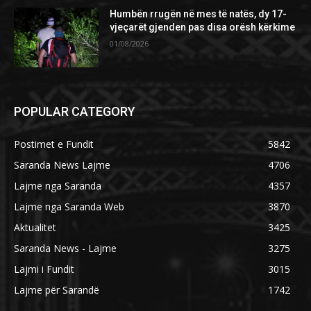
Humbën rrugën në mes të natës, dy 17-
vjeçarët gjenden pas disa orësh kërkime
01/08/2026
POPULAR CATEGORY
Postimet e Fundit
5842
Saranda News Lajme
4706
Lajme nga Saranda
4357
Lajme nga Saranda Web
3870
Aktualitet
3425
Saranda News - Lajme
3275
Lajmi i Fundit
3015
Lajme për Sarandë
1742