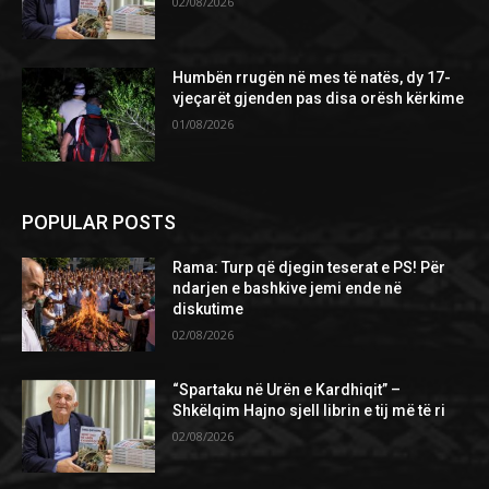
02/08/2026
Humbën rrugën në mes të natës, dy 17-
vjeçarët gjenden pas disa orësh kërkime
01/08/2026
POPULAR POSTS
Rama: Turp që djegin teserat e PS! Për
ndarjen e bashkive jemi ende në
diskutime
02/08/2026
“Spartaku në Urën e Kardhiqit” –
Shkëlqim Hajno sjell librin e tij më të ri
02/08/2026