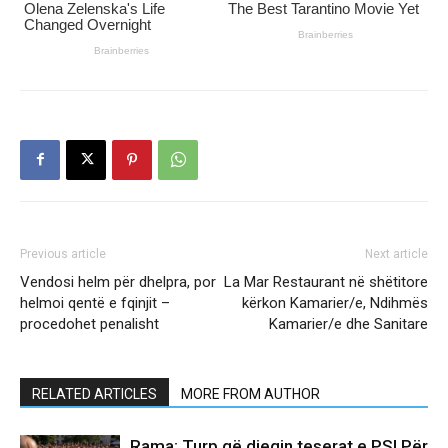
Previous article
Next article
Vendosi helm për dhelpra, por
La Mar Restaurant në shëtitore
helmoi qentë e fqinjit –
kërkon Kamarier/e, Ndihmës
procedohet penalisht
Kamarier/e dhe Sanitare
RELATED ARTICLES
MORE FROM AUTHOR
Rama: Turp që djegin teserat e PS! Për