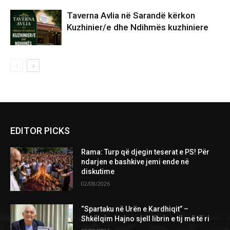
Taverna Avlia në Sarandë kërkon
Kuzhinier/e dhe Ndihmës kuzhiniere
EDITOR PICKS
Rama: Turp që djegin teserat e PS! Për
ndarjen e bashkive jemi ende në
diskutime
02/08/2026
“Spartaku në Urën e Kardhiqit” –
Shkëlqim Hajno sjell librin e tij më të ri