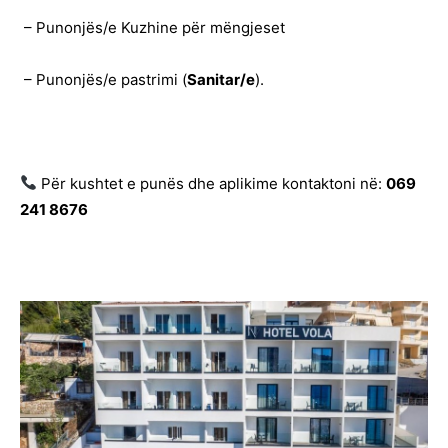
– Punonjës/e Kuzhine për mëngjeset
– Punonjës/e pastrimi (
Sanitar/e
).
Për kushtet e punës dhe aplikime kontaktoni në:
069
241 8676