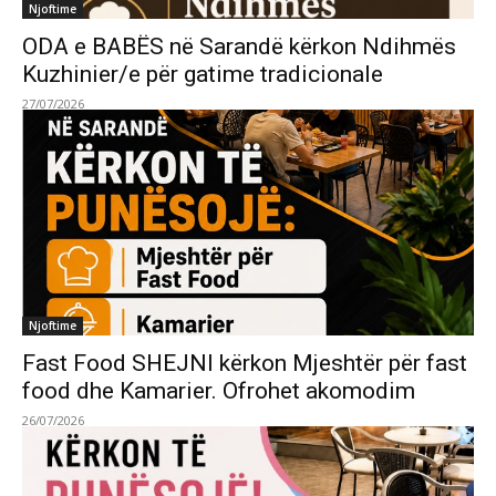
Njoftime
ODA e BABËS në Sarandë kërkon Ndihmës
Kuzhinier/e për gatime tradicionale
27/07/2026
Njoftime
Fast Food SHEJNI kërkon Mjeshtër për fast
food dhe Kamarier. Ofrohet akomodim
26/07/2026