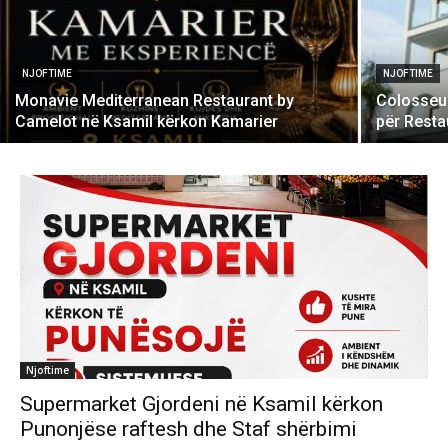
NJOFTIME
NJOFTIME
Monavie Mediterranean Restaurant by
Colosseu
Camelot në Ksamil kërkon Kamarier
për Resta
Njoftime
Supermarket Gjordeni në Ksamil kërkon
Punonjëse raftesh dhe Staf shërbimi