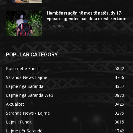
Humbën rrugën në mes të natës, dy 17-
vjeçarët gjenden pas disa orësh kërkime
01/08/2026
POPULAR CATEGORY
Postimet e Fundit
5842
Saranda News Lajme
4706
Lajme nga Saranda
4357
Lajme nga Saranda Web
3870
Aktualitet
3425
Saranda News - Lajme
3275
Lajmi i Fundit
3015
Lajme për Sarandë
1742