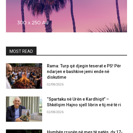
MOST READ
Rama: Turp që djegin teserat e PS! Për
ndarjen e bashkive jemi ende në
diskutime
02/08/2026
“Spartaku në Urën e Kardhiqit” –
Shkëlqim Hajno sjell librin e tij më të ri
02/08/2026
Humbën rrugën në mes të natës, dy 17-