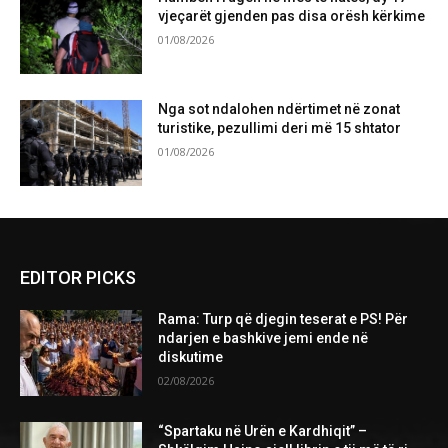
vjeçarët gjenden pas disa orësh kërkime
01/08/2026
Nga sot ndalohen ndërtimet në zonat
turistike, pezullimi deri më 15 shtator
01/08/2026
Please follow and like us:
EDITOR PICKS
Rama: Turp që djegin teserat e PS! Për
ndarjen e bashkive jemi ende në
diskutime
02/08/2026
“Spartaku në Urën e Kardhiqit” –