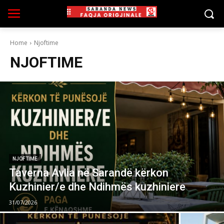
Home
Njoftime
NJOFTIME
NJOFTIME
Taverna Avlia në Sarandë kërkon
Kuzhinier/e dhe Ndihmës kuzhiniere
31/07/2026