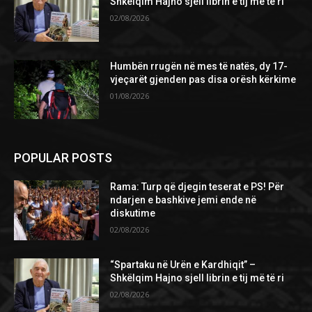
Shkëlqim Hajno sjell librin e tij më të ri
02/08/2026
Humbën rrugën në mes të natës, dy 17-
vjeçarët gjenden pas disa orësh kërkime
01/08/2026
POPULAR POSTS
Rama: Turp që djegin teserat e PS! Për
ndarjen e bashkive jemi ende në
diskutime
02/08/2026
“Spartaku në Urën e Kardhiqit” –
Shkëlqim Hajno sjell librin e tij më të ri
02/08/2026