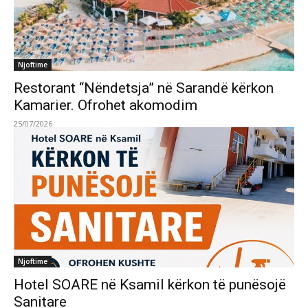
Njoftime
Restorant “Nëndetsja” në Sarandë kërkon
Kamarier. Ofrohet akomodim
25/07/2026
Njoftime
Hotel SOARE në Ksamil kërkon të punësojë
Sanitare