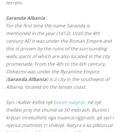
terreni.
Saranda Albania
For the first time the name Saranda is
mentioned in the year (1412). Until the 4th
century AD it was under the Roman Empire and
this is proven by the ruins of the surrounding
walls, parts of which are also located in the city
promenade. From the 4th to the 6th century,
Onhezmi was under the Byzantine Empire.
(
Saranda Albania
) is a city in the southwest of
Albania, located on the Ionian coast.
Syri i Kalter është një
burim natyror
, në një
thellësi prej më shumë se 50 metrash. Burimi i
krijuar mrekullisht nga nuanca ngjyrash, që syri i
njeriut mahnitet t’i shikojë. Natyra e ka pikturuar