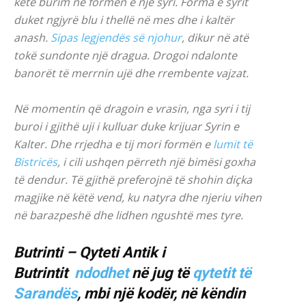
këtë burim në formën e një syri. Forma e syrit
duket ngjyrë blu i thellë në mes dhe i kaltër
anash.
Sipas legjendës së njohur
, dikur në atë
tokë sundonte një dragua. Drogoi ndalonte
banorët të merrnin ujë dhe rrembente vajzat.
Në momentin që dragoin e vrasin, nga syri i tij
buroi i gjithë uji i kulluar duke krijuar Syrin e
Kalter. Dhe rrjedha e tij mori formën e
lumit të
Bistricës
, i cili ushqen përreth një bimësi goxha
të dendur. Të gjithë preferojnë të shohin diçka
magjike në këtë vend, ku natyra dhe njeriu vihen
në barazpeshë dhe lidhen ngushtë mes tyre.
Butrinti – Qyteti Antik i
Butrintit
ndodhet
në jug të
qytetit të
Sarandës
, mbi një kodër, në këndin