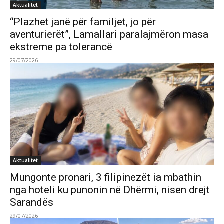
Aktualitet
“Plazhet janë për familjet, jo për
aventurierët”, Lamallari paralajmëron masa
ekstreme pa tolerancë
29/07/2026
Aktualitet
Mungonte pronari, 3 filipinezët ia mbathin
nga hoteli ku punonin në Dhërmi, nisen drejt
Sarandës
29/07/2026