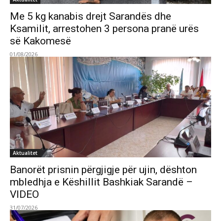
Me 5 kg kanabis drejt Sarandës dhe
Ksamilit, arrestohen 3 persona pranë urës
së Kakomesë
01/08/2026
Aktualitet
Banorët prisnin përgjigje për ujin, dështon
mbledhja e Këshillit Bashkiak Sarandë –
VIDEO
31/07/2026