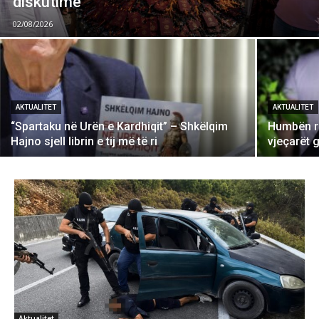
diskutime
02/08/2026
AKTUALITET
AKTUALITET
“Spartaku në Urën e Kardhiqit” – Shkëlqim
Humbën rr
Hajno sjell librin e tij më të ri
vjeçarët 
Aktualitet