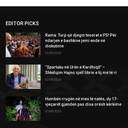
Please follow and like us:
EDITOR PICKS
Rama: Turp që djegin teserat e PS! Për
ndarjen e bashkive jemi ende në
diskutime
02/08/2026
“Spartaku në Urën e Kardhiqit” –
Shkëlqim Hajno sjell librin e tij më të ri
02/08/2026
Humbën rrugën në mes të natës, dy 17-
vjeçarët gjenden pas disa orësh kërkime
01/08/2026