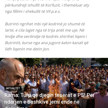
përkundrejt ishullit të Korfuzit, i themeluar aty
nga fillimi i shekullit të VII p.e.s.
Butrinti ngrihet mbi një kodrinë jo shumë të
lartë, e cila laget nga të trija anët me uje. Në
lindje dhe verilindje të kodrës shtrihet liqeni i
Butrintit, kurse nga ana jugore kalon kanali që
lidh liqenin me detin Jon.
AKTUALITET
Rama: Turp që djegin teserat e PS! Për
ndarjen e bashkive jemi ende në