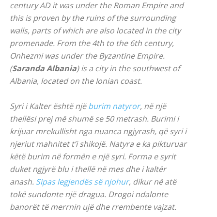
century AD it was under the Roman Empire and
this is proven by the ruins of the surrounding
walls, parts of which are also located in the city
promenade. From the 4th to the 6th century,
Onhezmi was under the Byzantine Empire.
(
Saranda Albania
) is a city in the southwest of
Albania, located on the Ionian coast.
Syri i Kalter është një
burim natyror
, në një
thellësi prej më shumë se 50 metrash. Burimi i
krijuar mrekullisht nga nuanca ngjyrash, që syri i
njeriut mahnitet t’i shikojë. Natyra e ka pikturuar
këtë burim në formën e një syri. Forma e syrit
duket ngjyrë blu i thellë në mes dhe i kaltër
anash.
Sipas legjendës së njohur
, dikur në atë
tokë sundonte një dragua. Drogoi ndalonte
banorët të merrnin ujë dhe rrembente vajzat.