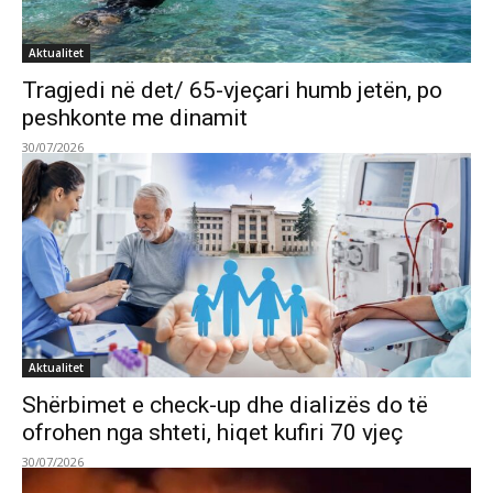
Aktualitet
Tragjedi në det/ 65-vjeçari humb jetën, po
peshkonte me dinamit
30/07/2026
Aktualitet
Shërbimet e check-up dhe dializës do të
ofrohen nga shteti, hiqet kufiri 70 vjeç
30/07/2026