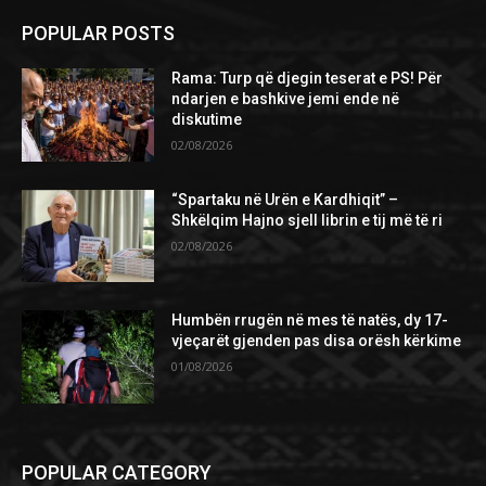
POPULAR POSTS
Rama: Turp që djegin teserat e PS! Për
ndarjen e bashkive jemi ende në
diskutime
02/08/2026
“Spartaku në Urën e Kardhiqit” –
Shkëlqim Hajno sjell librin e tij më të ri
02/08/2026
Humbën rrugën në mes të natës, dy 17-
vjeçarët gjenden pas disa orësh kërkime
01/08/2026
POPULAR CATEGORY