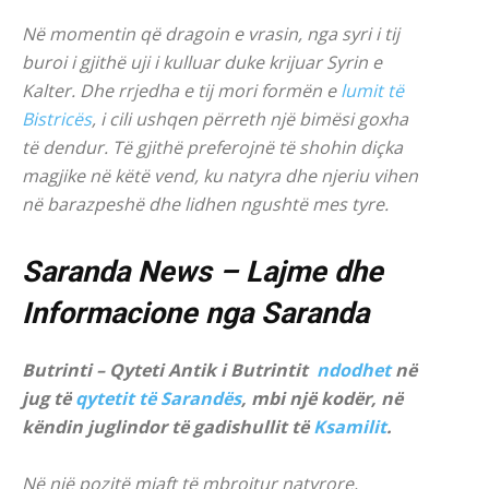
Në momentin që dragoin e vrasin, nga syri i tij
buroi i gjithë uji i kulluar duke krijuar Syrin e
Kalter. Dhe rrjedha e tij mori formën e
lumit të
Bistricës
, i cili ushqen përreth një bimësi goxha
të dendur. Të gjithë preferojnë të shohin diçka
magjike në këtë vend, ku natyra dhe njeriu vihen
në barazpeshë dhe lidhen ngushtë mes tyre.
Saranda News – Lajme dhe
Informacione nga Saranda
Butrinti – Qyteti Antik i Butrintit
ndodhet
në
jug të
qytetit të Sarandës
, mbi një kodër, në
këndin juglindor të gadishullit të
Ksamilit
.
Në një pozitë mjaft të mbrojtur natyrore,