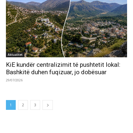
Aktualitet
KiE kundër centralizimit të pushtetit lokal:
Bashkitë duhen fuqizuar, jo dobësuar
29/07/2026
1
2
3