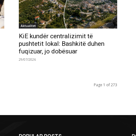
Aktualitet
KiE kundër centralizimit të
pushtetit lokal: Bashkitë duhen
fuqizuar, jo dobësuar
29/07/2026
Page 1 of 273