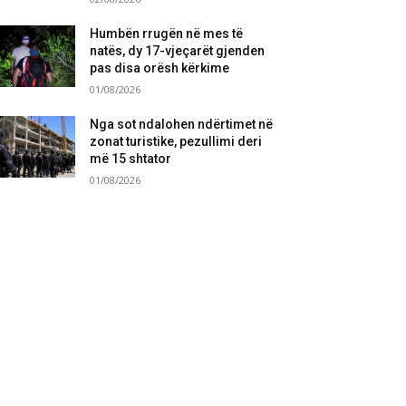
Humbën rrugën në mes të
natës, dy 17-vjeçarët gjenden
pas disa orësh kërkime
01/08/2026
Nga sot ndalohen ndërtimet në
zonat turistike, pezullimi deri
më 15 shtator
01/08/2026