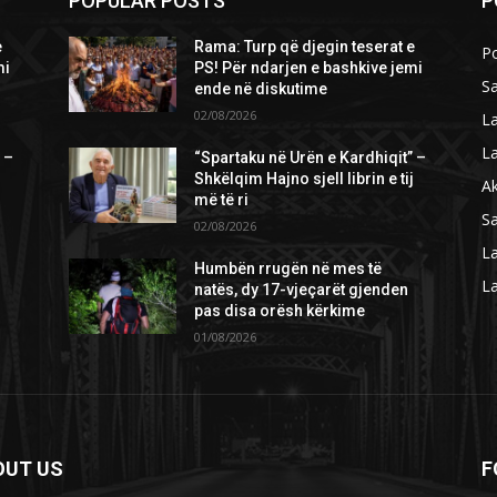
POPULAR POSTS
P
e
Rama: Turp që djegin teserat e
Po
mi
PS! Për ndarjen e bashkive jemi
S
ende në diskutime
02/08/2026
L
L
 –
“Spartaku në Urën e Kardhiqit” –
j
Shkëlqim Hajno sjell librin e tij
Ak
më të ri
S
02/08/2026
La
Humbën rrugën në mes të
L
natës, dy 17-vjeçarët gjenden
pas disa orësh kërkime
01/08/2026
OUT US
F