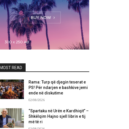
MOST READ
Rama: Turp që djegin teserat e
PS! Për ndarjen e bashkive jemi
ende në diskutime
02/08/2026
“Spartaku në Urën e Kardhiqit” –
Shkëlqim Hajno sjell librin e tij
më të ri
02/08/2026