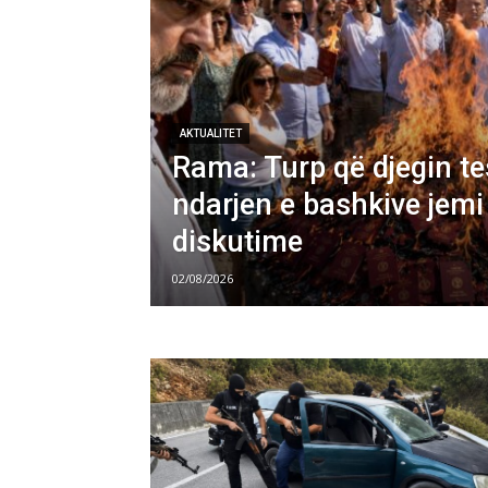
AKTUALITET
Rama: Turp që djegin te
ndarjen e bashkive jemi
diskutime
02/08/2026