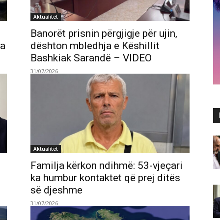
Aktualitet
Banorët prisnin përgjigje për ujin,
na
dështon mbledhja e Këshillit
Bashkiak Sarandë – VIDEO
31/07/2026
Aktualitet
Familja kërkon ndihmë: 53-vjeçari
ka humbur kontaktet që prej ditës
së djeshme
31/07/2026