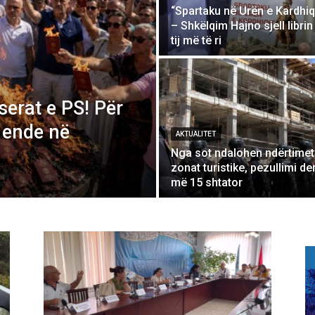
“Spartaku në Urën e Kardhiq
– Shkëlqim Hajno sjell librin
tij më të ri
serat e PS! Për
 ende në
AKTUALITET
Nga sot ndalohen ndërtimet
zonat turistike, pezullimi der
më 15 shtator