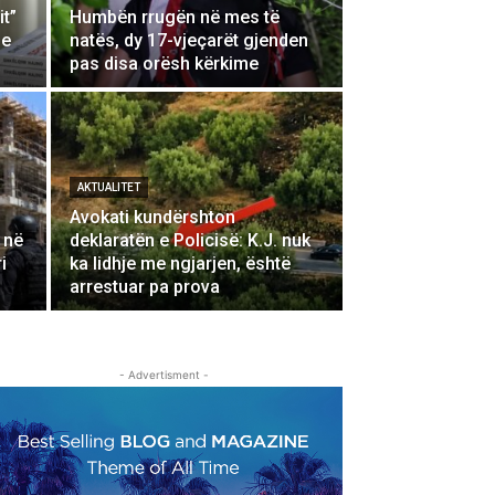
it”
Humbën rrugën në mes të
 e
natës, dy 17-vjeçarët gjenden
pas disa orësh kërkime
AKTUALITET
Avokati kundërshton
 në
deklaratën e Policisë: K.J. nuk
i
ka lidhje me ngjarjen, është
arrestuar pa prova
- Advertisment -