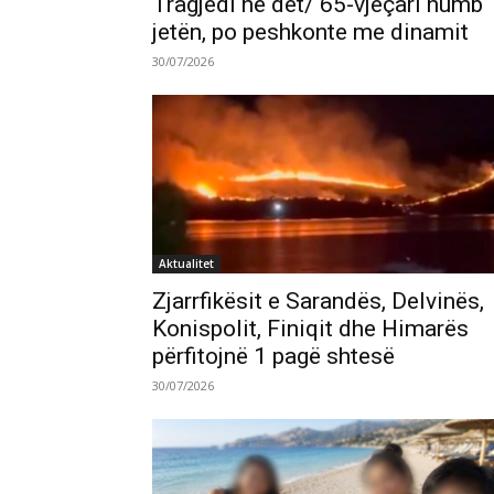
Tragjedi në det/ 65-vjeçari humb
jetën, po peshkonte me dinamit
30/07/2026
Aktualitet
Zjarrfikësit e Sarandës, Delvinës,
Konispolit, Finiqit dhe Himarës
përfitojnë 1 pagë shtesë
30/07/2026