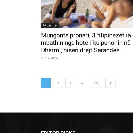
Aktualitet
Mungonte pronari, 3 filipinezët ia
mbathin nga hoteli ku punonin në
Dhërmi, nisen drejt Sarandës
29/07/2026
...
1
2
3
273
Please follow and like us: