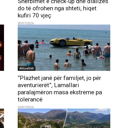
Shërbimet e check-up dhe dializës
do të ofrohen nga shteti, hiqet
kufiri 70 vjeç
30/07/2026
Aktualitet
“Plazhet janë për familjet, jo për
aventurierët”, Lamallari
paralajmëron masa ekstreme pa
tolerancë
29/07/2026