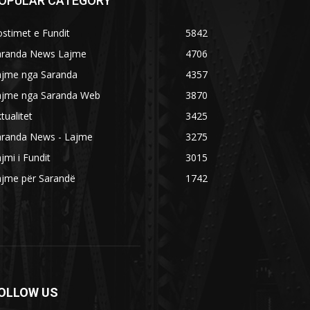
OPULAR CATEGORY
stimet e Fundit
5842
aranda News Lajme
4706
ajme nga Saranda
4357
ajme nga Saranda Web
3870
tualitet
3425
aranda News - Lajme
3275
jmi i Fundit
3015
ajme për Sarandë
1742
OLLOW US