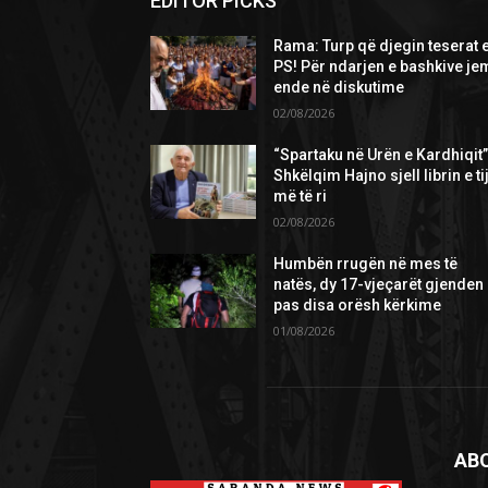
EDITOR PICKS
Rama: Turp që djegin teserat 
PS! Për ndarjen e bashkive je
ende në diskutime
02/08/2026
“Spartaku në Urën e Kardhiqit”
Shkëlqim Hajno sjell librin e ti
më të ri
02/08/2026
Humbën rrugën në mes të
natës, dy 17-vjeçarët gjenden
pas disa orësh kërkime
01/08/2026
AB