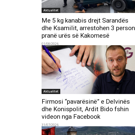
Aktualitet
Me 5 kg kanabis drejt Sarandës
dhe Ksamilit, arrestohen 3 perso
pranë urës së Kakomesë
01/08/2026
Aktualitet
Firmosi “pavarësinë” e Delvinës
dhe Konispolit, Ardit Bido fshin
videon nga Facebook
31/07/2026