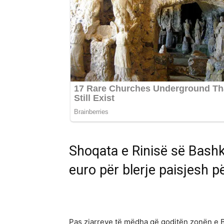
Shoqata e Rinisë së Bashk
euro për blerje paisjesh pë
Pas zjarreve të mëdha që goditën zonën e B