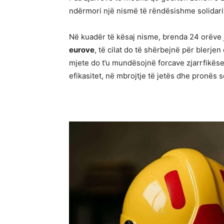
ndërmori një nismë të rëndësishme solidarit
Në kuadër të kësaj nisme, brenda 24 orëve 
eurove
, të cilat do të shërbejnë për blerje
mjete do t’u mundësojnë forcave zjarrfikës
efikasitet, në mbrojtje të jetës dhe pronës 