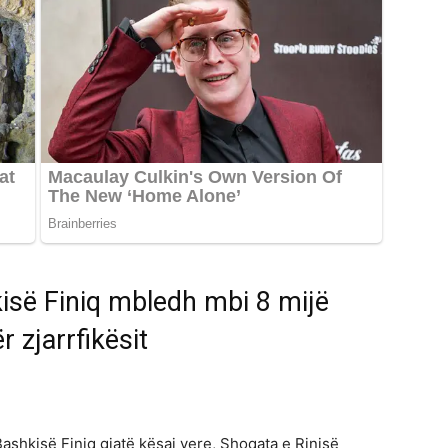
isë Finiq mbledh mbi 8 mijë
r zjarrfikësit
ashkisë Finiq gjatë kësaj vere, Shoqata e Rinisë