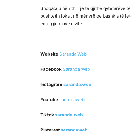
Shoqata u bën thirrje të gjithë qytetarëve
pushtetin lokal, në mënyrë që bashkia të jet
emergjencave civile.
Website
Saranda Web
Facebook
Saranda Web
Instagram
saranda.web
Youtube
sarandaweb
Tiktok
saranda.web
Pinterest
sarandaweb