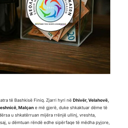
tra të Bashkisë Finiq. Zjarri hyri në
Dhivër, Velahovë,
 Leshnicë, Malçan
e më gjerë, duke shkaktuar dëme të
ërsa u shkatërruan mijëra rrënjë ullinj, vreshta,
ësaj, u dëmtuan rëndë edhe sipërfaqe të mëdha pyjore,