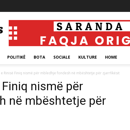
POLITIKË
BOTA
SOCIALE
KULTURE
HOME
e Rinisë Finiq nismë për mbledhje fondesh në mbështetje për zjarrfikësit
 Finiq nismë për
h në mbështetje për