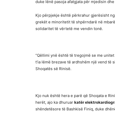
duke lënë pasoja afatgjata për mjedisin dh
Kjo përpjekje është përkrahur gjerësisht nga
grekët e minoritetit të shpërndarë në mbarë
solidaritet të vërtetë me vendin tonë.
“Qëllimi ynë është të tregojmë se me unit
t’ia lëmë brezave të ardhshëm një vend të si
Shoqatës së Rinisë.
Kjo nuk është hera e parë që Shoqata e Rini
herët, ajo ka dhuruar
katër elektrokardiog
shëndetësore të Bashkisë Finiq, duke dhënë 