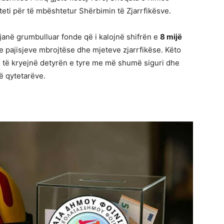
eti për të mbështetur Shërbimin të Zjarrfikësve.
janë grumbulluar fonde që i kalojnë shifrën e
8 mijë
n e pajisjeve mbrojtëse dhe mjeteve zjarrfikëse. Këto
e të kryejnë detyrën e tyre me më shumë siguri dhe
së qytetarëve.