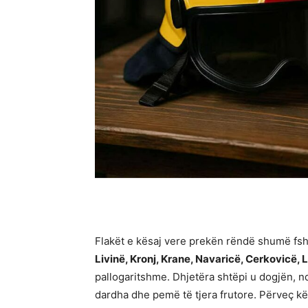
Flakët e kësaj vere prekën rëndë shumë fsha
Livinë, Kronj, Krane, Navaricë, Cerkovicë,
pallogaritshme. Dhjetëra shtëpi u dogjën, nd
dardha dhe pemë të tjera frutore. Përveç k