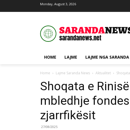
Monday, August 3, 2026
HOME
LAJME
LAJME NGA SARANDA
Home
Lajme Saranda News
Aktualitet
Shoqata 
Shoqata e Rinisë
mbledhje fondes
zjarrfikësit
27/08/2025