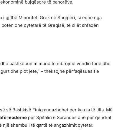
e ekonominë bujqësore të banorëve.
 i gjithë Minoriteti Grek në Shqipëri, si edhe nga
 botën dhe qytetarë të Greqisë, të cilët shfaqën
et dhe bashkëpunim mund të mbrojmë vendin tonë dhe
gurt dhe plot jetë,” – theksojnë përfaqësuesit e
së së Bashkisë Finiq angazhohet për kauza të tilla. Më
rafë modernë
për Spitalin e Sarandës dhe për qendrat
një shembull të qartë të angazhimit qytetar.