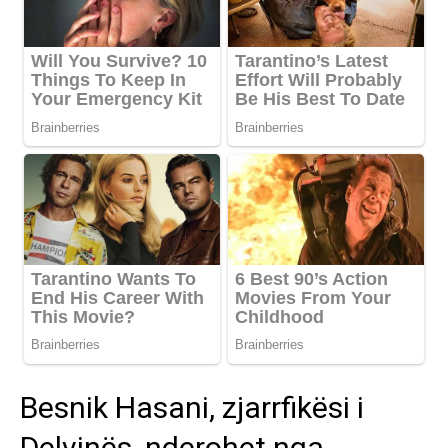
Besnik Hasani, zjarrfikësi i
Delvinës, nderohet nga