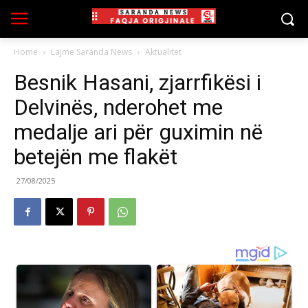
Home
Lajme Saranda News
Aktualitet
Besnik Hasani, zjarrfikësi i
Delvinës, nderohet me
medalje ari për guximin në
betejën me flakët
27/08/2025