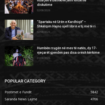
ndarjen e bashkive jemi ende në
diskutime
02/08/2026
“Spartaku në Urën e Kardhiqit” –
Shkëlqim Hajno sjell librin e tij më të ri
02/08/2026
Humbën rrugën në mes të natës, dy 17-
vjeçarët gjenden pas disa orësh kërkime
01/08/2026
POPULAR CATEGORY
Postimet e Fundit
5842
Saranda News Lajme
4706