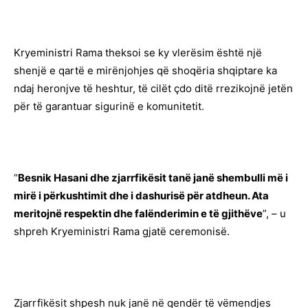
Kryeministri Rama theksoi se ky vlerësim është një
shenjë e qartë e mirënjohjes që shoqëria shqiptare ka
ndaj heronjve të heshtur, të cilët çdo ditë rrezikojnë jetën
për të garantuar sigurinë e komunitetit.
“
Besnik Hasani dhe zjarrfikësit tanë janë shembulli më i
mirë i përkushtimit dhe i dashurisë për atdheun. Ata
meritojnë respektin dhe falënderimin e të gjithëve
”, – u
shpreh Kryeministri Rama gjatë ceremonisë.
Zjarrfikësit shpesh nuk janë në qendër të vëmendjes