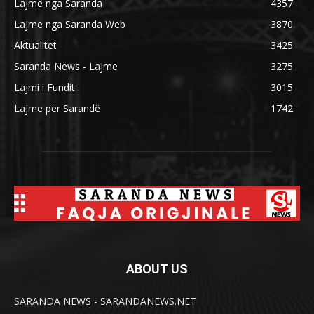
Lajme nga Saranda
4357
Lajme nga Saranda Web
3870
Aktualitet
3425
Saranda News - Lajme
3275
Lajmi i Fundit
3015
Lajme për Sarandë
1742
ABOUT US
SARANDA NEWS - SARANDANEWS.NET