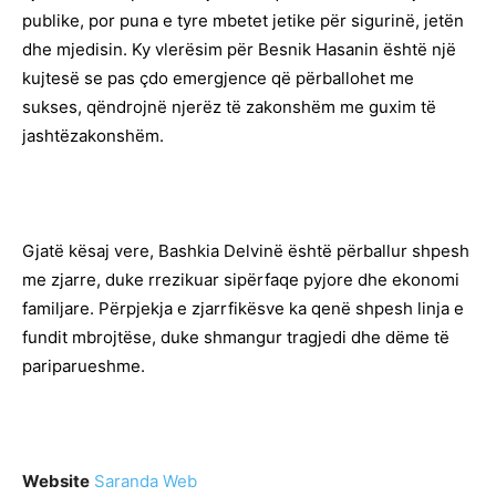
publike, por puna e tyre mbetet jetike për sigurinë, jetën
dhe mjedisin. Ky vlerësim për Besnik Hasanin është një
kujtesë se pas çdo emergjence që përballohet me
sukses, qëndrojnë njerëz të zakonshëm me guxim të
jashtëzakonshëm.
Gjatë kësaj vere, Bashkia Delvinë është përballur shpesh
me zjarre, duke rrezikuar sipërfaqe pyjore dhe ekonomi
familjare. Përpjekja e zjarrfikësve ka qenë shpesh linja e
fundit mbrojtëse, duke shmangur tragjedi dhe dëme të
pariparueshme.
Website
Saranda Web