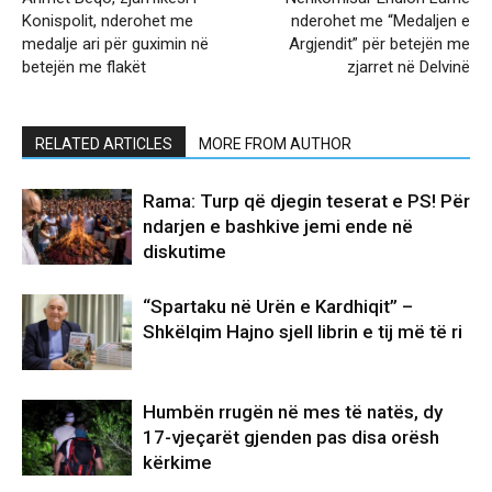
Konispolit, nderohet me
nderohet me “Medaljen e
medalje ari për guximin në
Argjendit” për betejën me
betejën me flakët
zjarret në Delvinë
RELATED ARTICLES
MORE FROM AUTHOR
Rama: Turp që djegin teserat e PS! Për
ndarjen e bashkive jemi ende në
diskutime
“Spartaku në Urën e Kardhiqit” –
Shkëlqim Hajno sjell librin e tij më të ri
Humbën rrugën në mes të natës, dy
17-vjeçarët gjenden pas disa orësh
kërkime