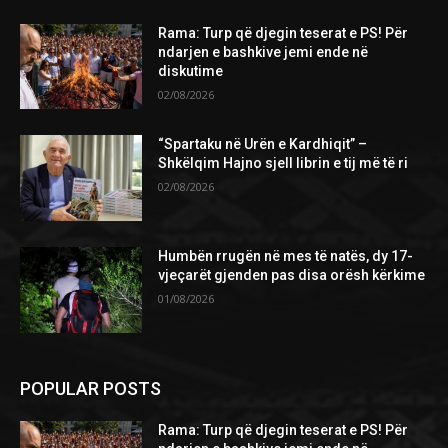
Rama: Turp që djegin teserat e PS! Për
ndarjen e bashkive jemi ende në
diskutime
02/08/2026
“Spartaku në Urën e Kardhiqit” –
Shkëlqim Hajno sjell librin e tij më të ri
02/08/2026
Humbën rrugën në mes të natës, dy 17-
vjeçarët gjenden pas disa orësh kërkime
01/08/2026
POPULAR POSTS
Rama: Turp që djegin teserat e PS! Për