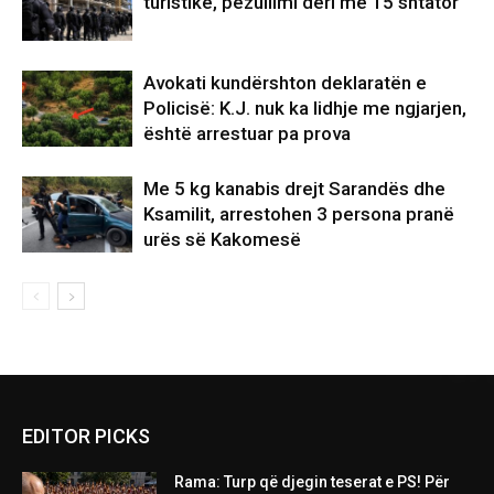
turistike, pezullimi deri më 15 shtator
Avokati kundërshton deklaratën e
Policisë: K.J. nuk ka lidhje me ngjarjen,
është arrestuar pa prova
Me 5 kg kanabis drejt Sarandës dhe
Ksamilit, arrestohen 3 persona pranë
urës së Kakomesë
EDITOR PICKS
Rama: Turp që djegin teserat e PS! Për