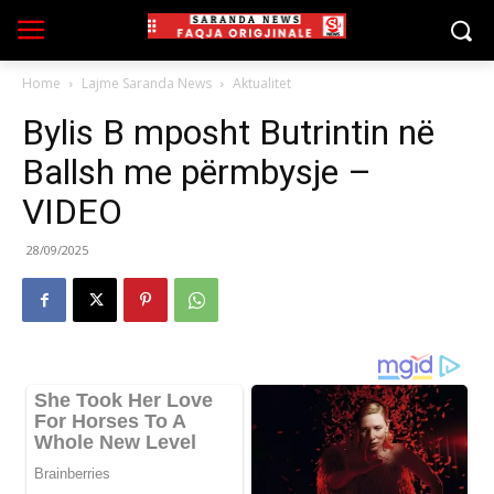
Home
Lajme Saranda News
Aktualitet
Bylis B mposht Butrintin në
Ballsh me përmbysje –
VIDEO
28/09/2025