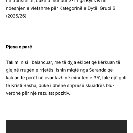
në transfertë, duke u mundur 2-1 nga Bylis B në
ndeshjen e vlefshme për Kategorinë e Dytë, Grupi B
(2025/26).
Pjesa e parë
Takimi nisi i balancuar, me të dyja ekipet që kërkuan të
gjejnë rrugën e rrjetës. Ishin miqtë nga Saranda që
kaluan të parët në avantazh në minutën e 35’, falë një goli
të Kristi Basha, duke i dhënë shpresë skuadrës blu-
verdhë për një rezultat pozitiv.