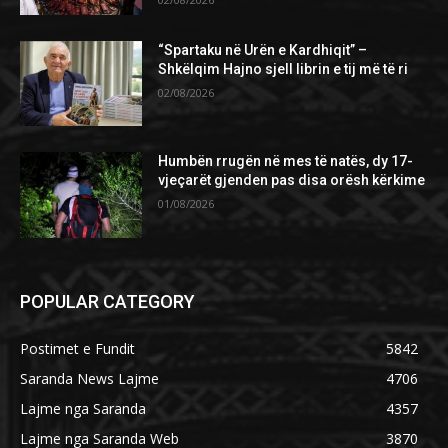
“Spartaku në Urën e Kardhiqit” –
Shkëlqim Hajno sjell librin e tij më të ri
02/08/2026
Humbën rrugën në mes të natës, dy 17-
vjeçarët gjenden pas disa orësh kërkime
01/08/2026
POPULAR CATEGORY
Postimet e Fundit
5842
Saranda News Lajme
4706
Lajme nga Saranda
4357
Lajme nga Saranda Web
3870