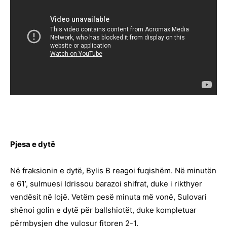
Pjesa e dytë
Në fraksionin e dytë, Bylis B reagoi fuqishëm. Në minutën
e 61’, sulmuesi Idrissou barazoi shifrat, duke i rikthyer
vendësit në lojë. Vetëm pesë minuta më vonë, Sulovari
shënoi golin e dytë për ballshiotët, duke kompletuar
përmbysjen dhe vulosur fitoren 2-1.