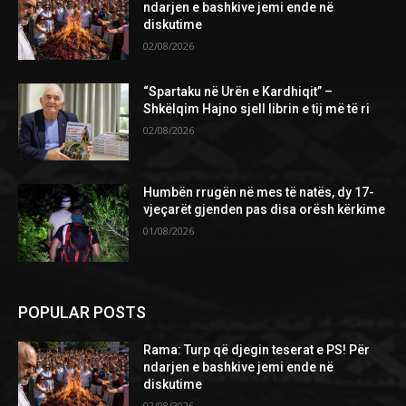
ndarjen e bashkive jemi ende në
diskutime
02/08/2026
“Spartaku në Urën e Kardhiqit” –
Shkëlqim Hajno sjell librin e tij më të ri
02/08/2026
Humbën rrugën në mes të natës, dy 17-
vjeçarët gjenden pas disa orësh kërkime
01/08/2026
POPULAR POSTS
Rama: Turp që djegin teserat e PS! Për
ndarjen e bashkive jemi ende në
diskutime
02/08/2026