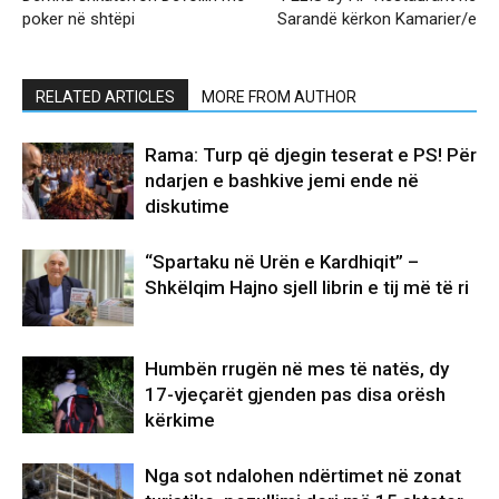
poker në shtëpi
Sarandë kërkon Kamarier/e
RELATED ARTICLES
MORE FROM AUTHOR
Rama: Turp që djegin teserat e PS! Për
ndarjen e bashkive jemi ende në
diskutime
“Spartaku në Urën e Kardhiqit” –
Shkëlqim Hajno sjell librin e tij më të ri
Humbën rrugën në mes të natës, dy
17-vjeçarët gjenden pas disa orësh
kërkime
Nga sot ndalohen ndërtimet në zonat