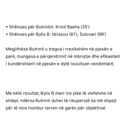
• Shënues për Butrintin: Kristi Basha (35’)
• Shënues për Bylis B: Idrissou (61’), Sulovari (66’)
Megjithëse Butrinti u tregua i rrezikshëm në pjesën e
parë, mungesa e përqendrimit në mbrojtje dhe efikasiteti
i kundërshtarit në pjesën e dytë rezultuan vendimtarë.
Me këtë rezultat, Bylis B merr tre pikë të vlefshme në
shtëpi, ndërsa Butrinti duhet të rikuperojë sa më shpejt
për të mos humbur terren në garën për objektivat.