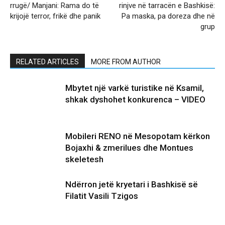
rrugë/ Manjani: Rama do të
rinjve në tarracën e Bashkisë:
krijojë terror, frikë dhe panik
Pa maska, pa doreza dhe në
grup
RELATED ARTICLES
MORE FROM AUTHOR
Mbytet një varkë turistike në Ksamil,
shkak dyshohet konkurenca – VIDEO
Mobileri RENO në Mesopotam kërkon
Bojaxhi & zmerilues dhe Montues
skeletesh
Ndërron jetë kryetari i Bashkisë së
Filatit Vasili Tzigos