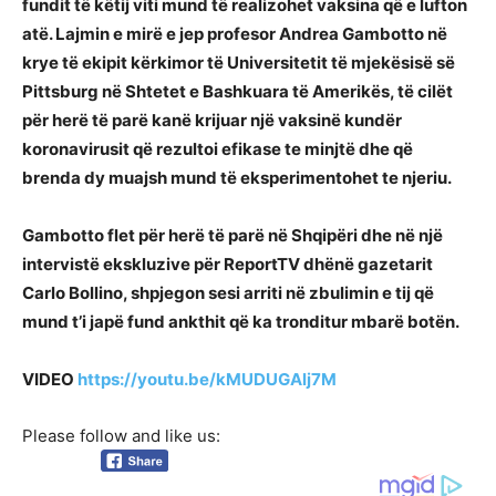
fundit të këtij viti mund të realizohet vaksina që e lufton
atë. Lajmin e mirë e jep profesor Andrea Gambotto në
krye të ekipit kërkimor të Universitetit të mjekësisë së
Pittsburg në Shtetet e Bashkuara të Amerikës, të cilët
për herë të parë kanë krijuar një vaksinë kundër
koronavirusit që rezultoi efikase te minjtë dhe që
brenda dy muajsh mund të eksperimentohet te njeriu.
Gambotto flet për herë të parë në Shqipëri dhe në një
intervistë ekskluzive për ReportTV dhënë gazetarit
Carlo Bollino, shpjegon sesi arriti në zbulimin e tij që
mund t’i japë fund ankthit që ka tronditur mbarë botën.
VIDEO
https://youtu.be/kMUDUGAlj7M
Please follow and like us: