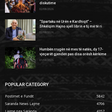
diskutime
02/08/2026
“Spartaku në Urën e Kardhiqit” –
Shkëlqim Hajno sjell librin e tij më të ri
02/08/2026
Humbën rrugën në mes të natës, dy 17-
vjeçarët gjenden pas disa orësh kërkime
01/08/2026
POPULAR CATEGORY
Postimet e Fundit
5842
Saranda News Lajme
4706
Lajme nga Saranda
4357