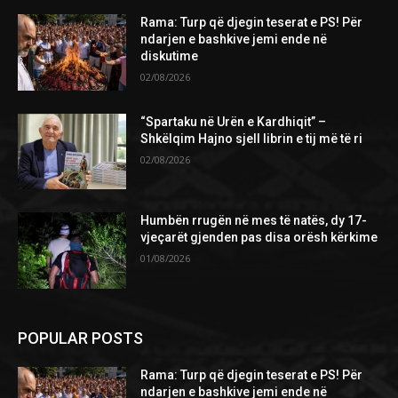
Rama: Turp që djegin teserat e PS! Për
ndarjen e bashkive jemi ende në
diskutime
02/08/2026
“Spartaku në Urën e Kardhiqit” –
Shkëlqim Hajno sjell librin e tij më të ri
02/08/2026
Humbën rrugën në mes të natës, dy 17-
vjeçarët gjenden pas disa orësh kërkime
01/08/2026
POPULAR POSTS
Rama: Turp që djegin teserat e PS! Për
ndarjen e bashkive jemi ende në