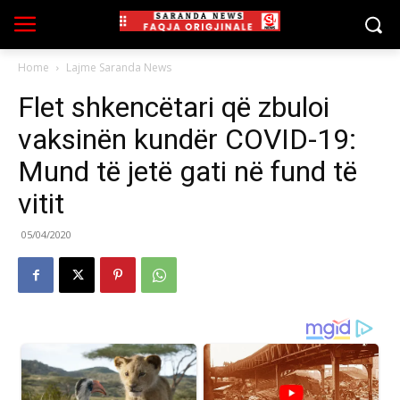
Home
Lajme Saranda News
Flet shkencëtari që zbuloi
vaksinën kundër COVID-19:
Mund të jetë gati në fund të
vitit
05/04/2020