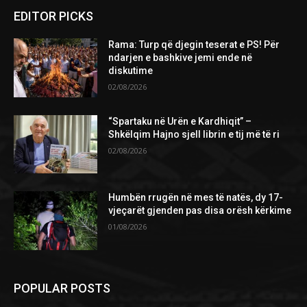
EDITOR PICKS
Rama: Turp që djegin teserat e PS! Për
ndarjen e bashkive jemi ende në
diskutime
02/08/2026
“Spartaku në Urën e Kardhiqit” –
Shkëlqim Hajno sjell librin e tij më të ri
02/08/2026
Humbën rrugën në mes të natës, dy 17-
vjeçarët gjenden pas disa orësh kërkime
01/08/2026
POPULAR POSTS