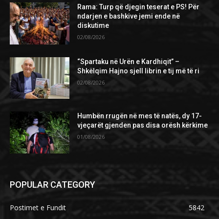
Rama: Turp që djegin teserat e PS! Për
ndarjen e bashkive jemi ende në
diskutime
02/08/2026
“Spartaku në Urën e Kardhiqit” –
Shkëlqim Hajno sjell librin e tij më të ri
02/08/2026
Humbën rrugën në mes të natës, dy 17-
vjeçarët gjenden pas disa orësh kërkime
01/08/2026
POPULAR CATEGORY
Postimet e Fundit
5842