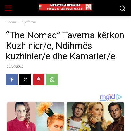
Home
Njoftime
“The Nomad” Taverna kërkon
Kuzhinier/e, Ndihmës
kuzhinier/e dhe Kamarier/e
02/04/2025