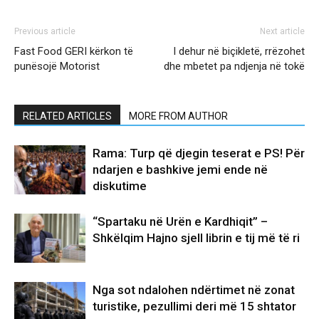
Previous article
Next article
Fast Food GERI kërkon të
I dehur në biçikletë, rrëzohet
punësojë Motorist
dhe mbetet pa ndjenja në tokë
RELATED ARTICLES
MORE FROM AUTHOR
Rama: Turp që djegin teserat e PS! Për
ndarjen e bashkive jemi ende në
diskutime
“Spartaku në Urën e Kardhiqit” –
Shkëlqim Hajno sjell librin e tij më të ri
Nga sot ndalohen ndërtimet në zonat
turistike, pezullimi deri më 15 shtator